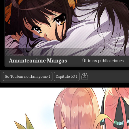
Amanteanime Mangas
Últimas publicaciones
Go-Toubun no Hanayome
⤵
Capítulo 53
⤵