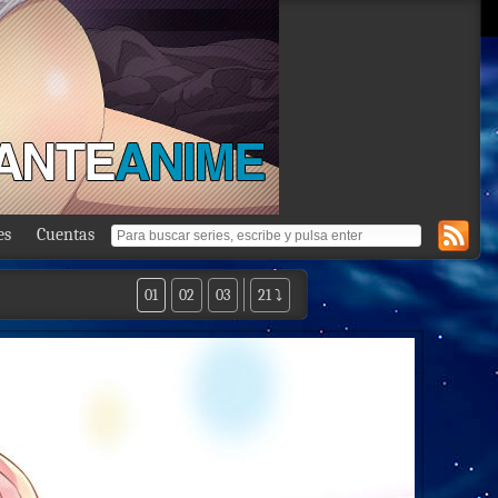
es
Cuentas
01
02
03
21 ⤵