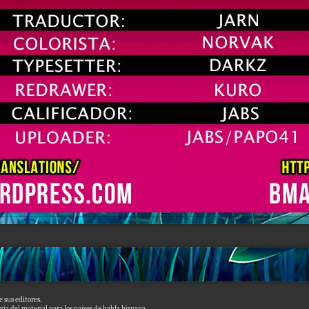
 sus editores.
via del material para los países de habla hispana.