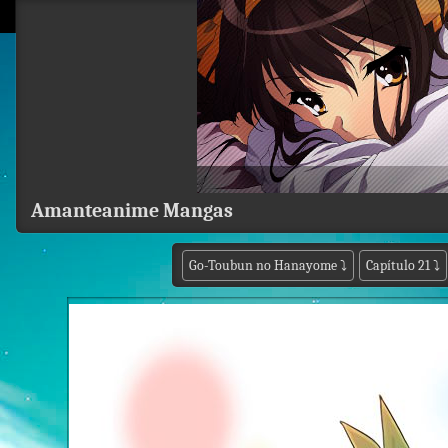
Amanteanime Mangas
Go-Toubun no Hanayome
⤵
Capítulo 21
⤵