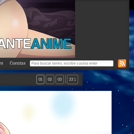
es
Cuentas
01
02
03
23 ⤵