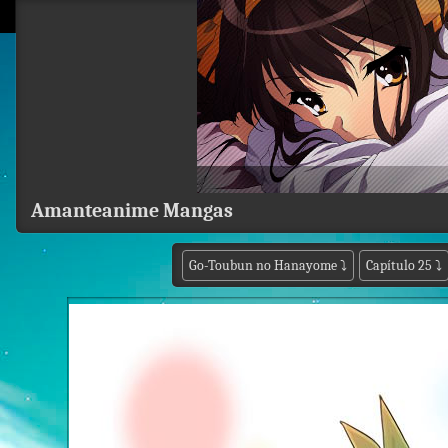
Amanteanime Mangas
Go-Toubun no Hanayome
⤵
Capítulo 25
⤵