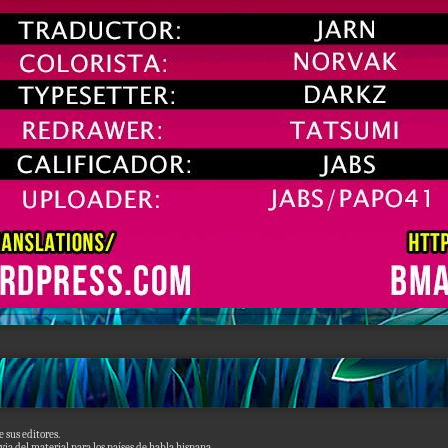
 sus editores.
via del material para los países de habla hispana.