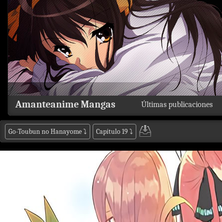
Amanteanime Mangas
Últimas publicaciones
Go-Toubun no Hanayome
⤵
Capítulo 19
⤵