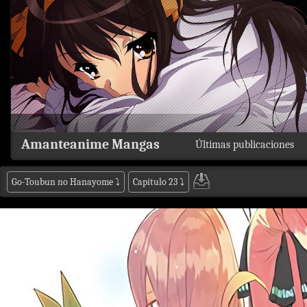
Amanteanime Mangas
Últimas publicaciones
Go-Toubun no Hanayome
⤵
Capítulo 23
⤵