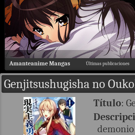
Amanteanime Mangas
Últimas publicaciones
Genjitsushugisha no Ouk
Título
: G
Descripc
demonio 