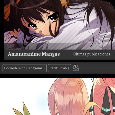
Amanteanime Mangas
Últimas publicaciones
Go-Toubun no Hanayome
⤵
Capítulo 46
⤵