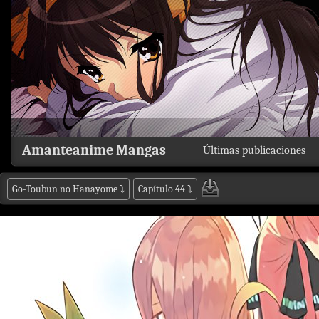
Amanteanime Mangas
Últimas publicaciones
Go-Toubun no Hanayome
⤵
Capítulo 44
⤵