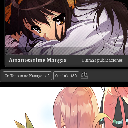
Amanteanime Mangas
Últimas publicaciones
Go-Toubun no Hanayome
⤵
Capítulo 48
⤵