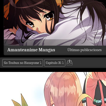
Amanteanime Mangas
Últimas publicaciones
Go-Toubun no Hanayome
⤵
Capítulo 35
⤵