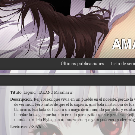
Últimas publicaciones
Lista de seri
Título
: Legend (TAKANO Masaharu)
Descripción
: Reiji Saeki, que vivía en un pueblo en el noreste, perdió l
de verano... Pero antes de que él lo supiera, una bola misteriosa de lu
blancura. Esa bola de luz era un mago de un mundo paralelo, y estab
heredar la magia que habían creado para evitar que se perdiera. Reiji,
mundo paralelo Elgin, con un nuevo cuerpo y un poderoso poder mág
Lecturas
: 238976