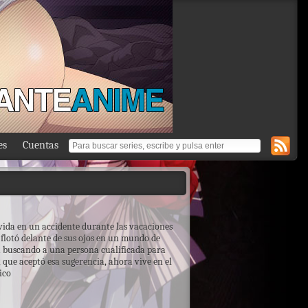
es
Cuentas
a vida en un accidente durante las vacaciones
z flotó delante de sus ojos en un mundo de
a buscando a una persona cualificada para
 que aceptó esa sugerencia, ahora vive en el
ico