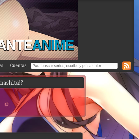
es
Cuentas
mashita!?