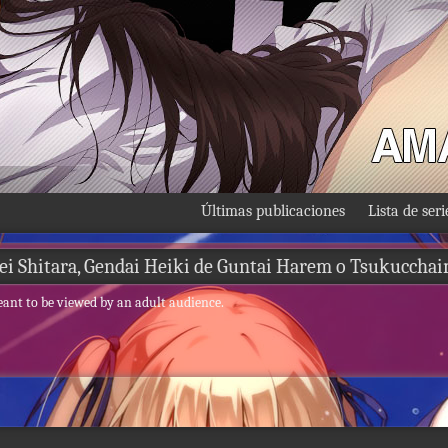
Últimas publicaciones
Lista de seri
ei Shitara, Gendai Heiki de Guntai Harem o Tsukucchai
eant to be viewed by an adult audience.