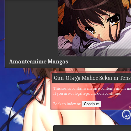
Amanteanime Mangas
Gun-Ota ga Mahoe Sekai ni Tens
This series contains mature contents and is m
If you are of legal age, click on continue.
Back to index
or